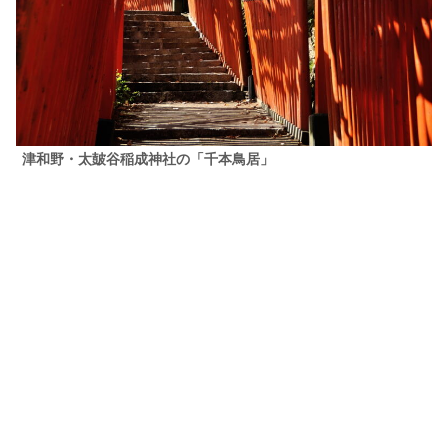
津和野・太皷谷稲成神社の「千本鳥居」