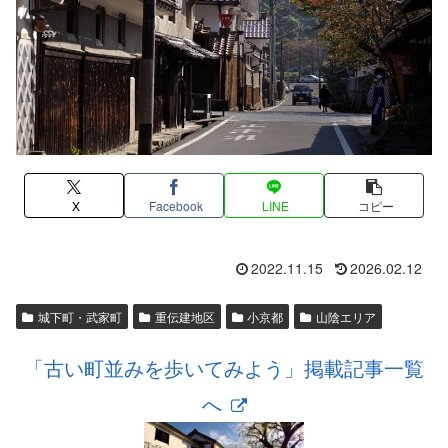
X
Facebook
LINE
コピー
2022.11.15
2026.02.12
城下町・武家町
重伝建地区
小京都
山陰エリア
「古い町並みを歩いてみよう」掲載記事一覧
へ