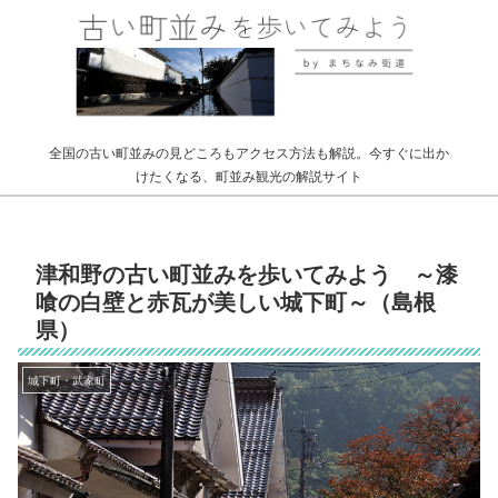
全国の古い町並みの見どころもアクセス方法も解説。今すぐに出か
けたくなる、町並み観光の解説サイト
津和野の古い町並みを歩いてみよう ～漆
喰の白壁と赤瓦が美しい城下町～（島根
県）
城下町・武家町