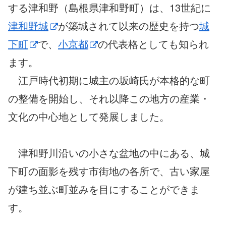
する津和野（島根県津和野町）は、13世紀に
津和野城
が築城されて以来の歴史を持つ
城
下町
で、
小京都
の代表格としても知られ
ます。
江戸時代初期に城主の坂崎氏が本格的な町
の整備を開始し、それ以降この地方の産業・
文化の中心地として発展しました。
津和野川沿いの小さな盆地の中にある、城
下町の面影を残す市街地の各所で、古い家屋
が建ち並ぶ町並みを目にすることができま
す。