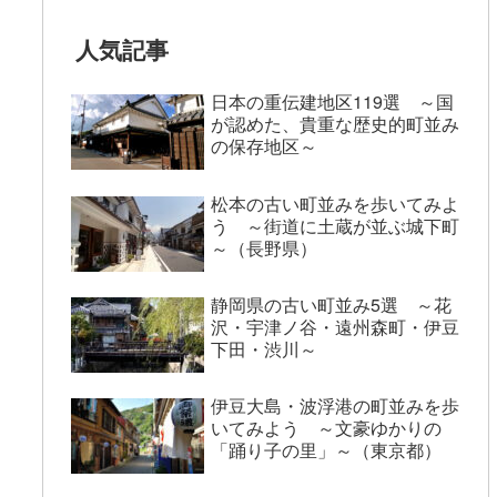
人気記事
日本の重伝建地区119選 ～国
が認めた、貴重な歴史的町並み
の保存地区～
松本の古い町並みを歩いてみよ
う ～街道に土蔵が並ぶ城下町
～（長野県）
静岡県の古い町並み5選 ～花
沢・宇津ノ谷・遠州森町・伊豆
下田・渋川～
伊豆大島・波浮港の町並みを歩
いてみよう ～文豪ゆかりの
「踊り子の里」～（東京都）