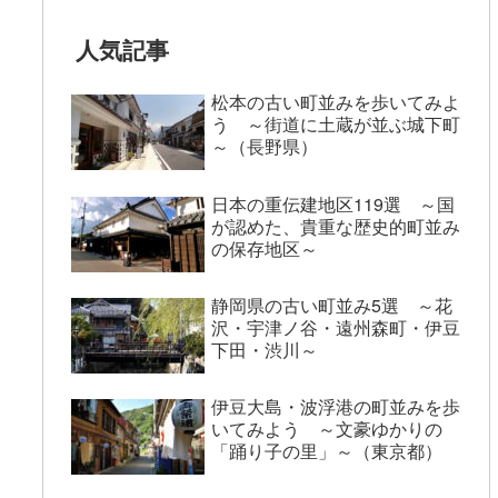
人気記事
松本の古い町並みを歩いてみよ
う ～街道に土蔵が並ぶ城下町
～（長野県）
日本の重伝建地区119選 ～国
が認めた、貴重な歴史的町並み
の保存地区～
静岡県の古い町並み5選 ～花
沢・宇津ノ谷・遠州森町・伊豆
下田・渋川～
伊豆大島・波浮港の町並みを歩
いてみよう ～文豪ゆかりの
「踊り子の里」～（東京都）